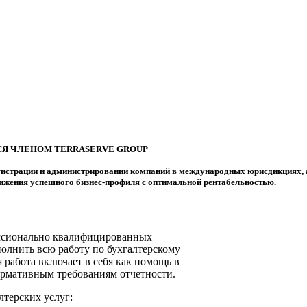
СЯ ЧЛЕНОМ TERRASERVE GROUP
истрации и администрировании компаний в международных юрисдикциях, а
ижения успешного бизнес-профиля с оптимальной рентабельностью.
ессионально квалифицированных
полнить всю работу по бухгалтерскому
работа включает в себя как помощь в
нормативным требованиям отчетности.
терских услуг: