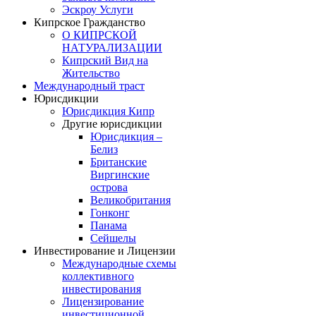
Эскроу Услуги
Кипрское Гражданство
О КИПРСКОЙ
НАТУРАЛИЗАЦИИ
Кипрский Вид на
Жительство
Международный траст
Юрисдикции
Юрисдикция Кипр
Другие юрисдикции
Юрисдикция –
Белиз
Британские
Виргинские
острова
Великобритания
Гонконг
Панама
Сейшелы
Инвестирование и Лицензии
Международные схемы
коллективного
инвестирования
Лицензирование
инвестиционной