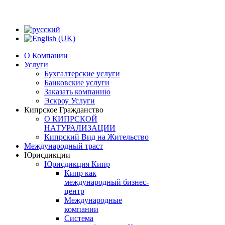
О Компании
Услуги
Бухгалтерские услуги
Банковские услуги
Заказать компанию
Эскроу Услуги
Кипрское Гражданство
О КИПРСКОЙ
НАТУРАЛИЗАЦИИ
Кипрский Вид на Жительство
Международный траст
Юрисдикции
Юрисдикция Кипр
Кипр как
международный бизнес-
центр
Международные
компании
Система