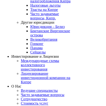
налогообложения Кипра
Налоговые льготы
Трасты на Кипре
Часто задаваемые
вопросы, Кипр.
Другие юрисдикции
Юрисдикция – Белиз
Британские Виргинские
острова
Великобритания
Гонконг
Панама
Сейшелы
Инвестирование и Лицензии
Международные схемы
коллективного
инвестирования
Лицензирование
инвестиционной компании на
Кипре
О Нас
Ведущие специалисты
Часто задаваемые вопросы
Сотрудничество
Стоимость услуг